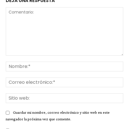
DEJA UNA RESPUESTA
Comentario:
No
Co
ele
Sit
we
Guardar mi nombre, correo electrónico y sitio web en este
navegador la próxima vez que comente.