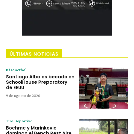
ÚLTIMAS NOTICIAS
Básquetbol
Santiago Alba es becado en
SchoolHouse Preparatory
de EEUU
9 de agosto de 2026
Tiro Deportivo
Boehme y Marinkovic
dominan el Bench Rest Aire