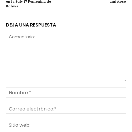
en la Sub-17 Femenina de
amistoso
Bolivia
DEJA UNA RESPUESTA
Comentario:
No
Co
ele
Sit
we