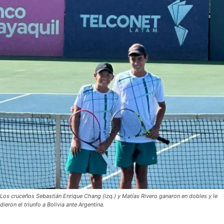
Los cruceños Sebastián Enrique Chang (izq.) y Matías Rivero ganaron en dobles y le
dieron el triunfo a Bolivia ante Argentina.