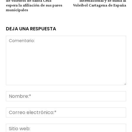
de Voleibol de Santa Cruz
internacional y se suma al
espera la afiliación de sus pares
Voleibol Cartagena de España
municipales
DEJA UNA RESPUESTA
Comentario:
No
Co
ele
Sit