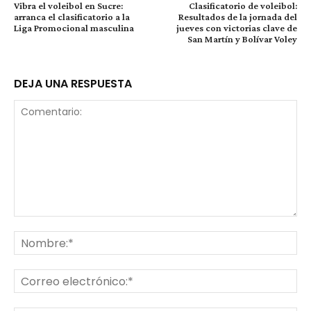
Vibra el voleibol en Sucre:
Clasificatorio de voleibol:
arranca el clasificatorio a la
Resultados de la jornada del
Liga Promocional masculina
jueves con victorias clave de
San Martín y Bolívar Voley
DEJA UNA RESPUESTA
Comentario:
No
Co
ele