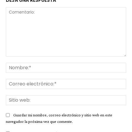
DEJA UNA RESPUESTA
Comentario:
No
Co
ele
Sit
we
Guardar mi nombre, correo electrónico y sitio web en este
navegador la próxima vez que comente.