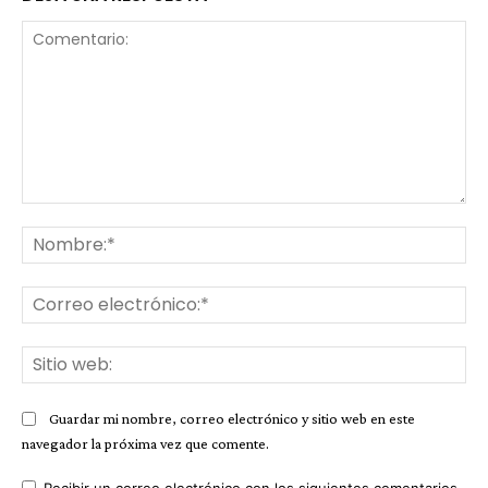
Comentario:
No
Co
ele
Sit
we
Guardar mi nombre, correo electrónico y sitio web en este
navegador la próxima vez que comente.