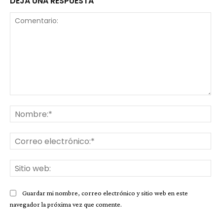
DEJA UNA RESPUESTA
Comentario:
No
Co
ele
Sit
we
Guardar mi nombre, correo electrónico y sitio web en este
navegador la próxima vez que comente.