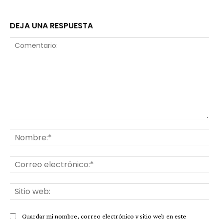
DEJA UNA RESPUESTA
Comentario:
No
Co
ele
Sit
we
Guardar mi nombre, correo electrónico y sitio web en este