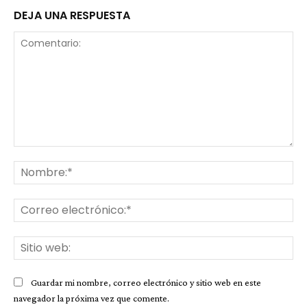
DEJA UNA RESPUESTA
Comentario:
No
Co
ele
Sit
we
Guardar mi nombre, correo electrónico y sitio web en este
navegador la próxima vez que comente.