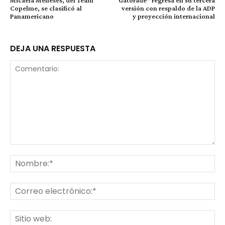
Copelme, se clasificó al
versión con respaldo de la ADP
Panamericano
y proyección internacional
DEJA UNA RESPUESTA
Comentario:
No
Co
ele
Sit