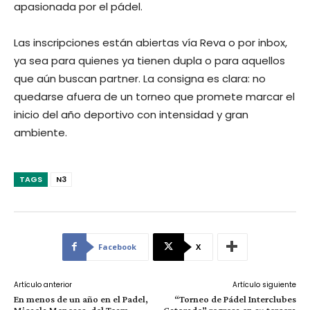
apasionada por el pádel.
Las inscripciones están abiertas vía Reva o por inbox,
ya sea para quienes ya tienen dupla o para aquellos
que aún buscan partner. La consigna es clara: no
quedarse afuera de un torneo que promete marcar el
inicio del año deportivo con intensidad y gran
ambiente.
TAGS
N3
Facebook
X
Artículo anterior
Artículo siguiente
En menos de un año en el Padel,
“Torneo de Pádel Interclubes
Micaela Meneses, del Team
Gatorade” regresa en su tercera