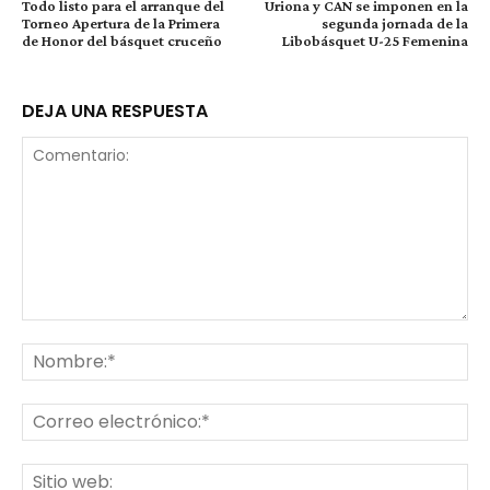
Todo listo para el arranque del
Uriona y CAN se imponen en la
Torneo Apertura de la Primera
segunda jornada de la
de Honor del básquet cruceño
Libobásquet U-25 Femenina
DEJA UNA RESPUESTA
Comentario:
No
Co
ele
Sit