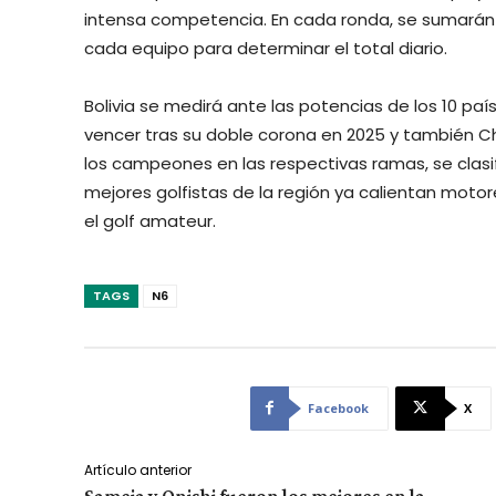
intensa competencia. En cada ronda, se sumarán 
cada equipo para determinar el total diario.
Bolivia se medirá ante las potencias de los 10 pa
vencer tras su doble corona en 2025 y también Chil
los campeones en las respectivas ramas, se clasifi
mejores golfistas de la región ya calientan mot
el golf amateur.
TAGS
N6
Facebook
X
Artículo anterior
Sameja y Onishi fueron los mejores en la