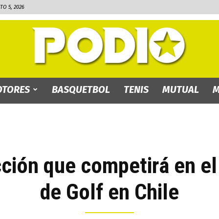
TO 5, 2026
TORES
BASQUETBOL
TENIS
MUTUAL
M
PODIO.bo
ección que competirá en 
de Golf en Chile