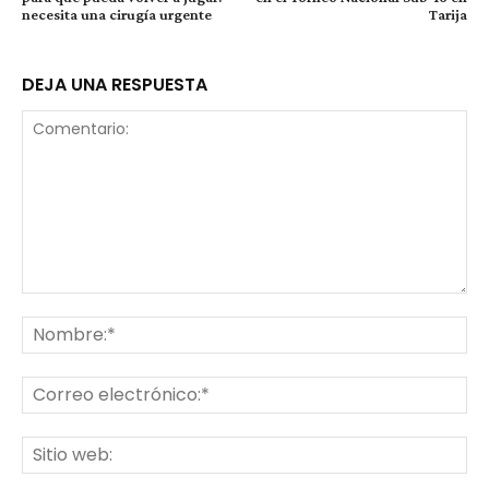
necesita una cirugía urgente
Tarija
DEJA UNA RESPUESTA
Comentario:
No
Co
ele
Sit
we