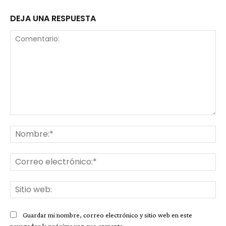
DEJA UNA RESPUESTA
Comentario:
No
Co
ele
Sit
we
Guardar mi nombre, correo electrónico y sitio web en este