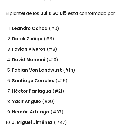
El plantel de los
Bulls SC U15
está conformado por:
Leandro Ochoa
(#0)
Darek Zuñiga
(#6)
Favian Viveros
(#8)
David Mamani
(#10)
Fabian Von Landwust
(#14)
Santiago Corrales
(#15)
Héctor Paniagua
(#21)
Yasir Angulo
(#29)
Hernán Arteaga
(#37)
J. Miguel Jiménez
(#47)