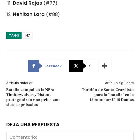
David Rojas
(#77)
Nehitan Lara
(#88)
TAGS
N7
Facebook
X
Artículo anterior
Artículo siguiente
Batalla campal en la NBA:
Turbión de Santa Cruz listo
Timberwolves y Pistons
para la ‘batalla’ en la
protagonizan una pelea con
Libomenor U-15 Damas
siete expulsados
DEJA UNA RESPUESTA