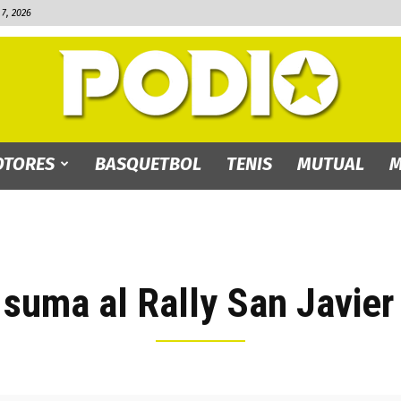
7, 2026
TORES
BASQUETBOL
TENIS
MUTUAL
M
PODIO.bo
 suma al Rally San Javier