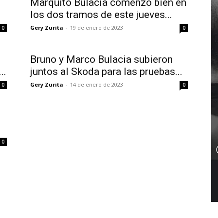
Marquito Bulacia comenzó bien en
los dos tramos de este jueves...
Gery Zurita
-
19 de enero de 2023
0
0
Bruno y Marco Bulacia subieron
..
juntos al Skoda para las pruebas...
Gery Zurita
-
14 de enero de 2023
0
0
0