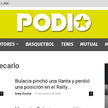
7, 2026
TORES
BASQUETBOL
TENIS
MUTUAL
M
PODIO.bo
ecarlo
Bulacia pinchó una llanta y perdió
una posición en el Rally...
Gery Zurita
-
21 de enero de 2023
0
0