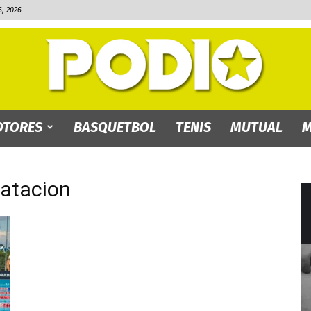
, 2026
TORES
BASQUETBOL
TENIS
MUTUAL
M
PODIO.bo
natacion