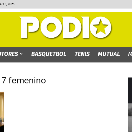
O 5, 2026
TORES
BASQUETBOL
TENIS
MUTUAL
M
PODIO.bo
 17 femenino