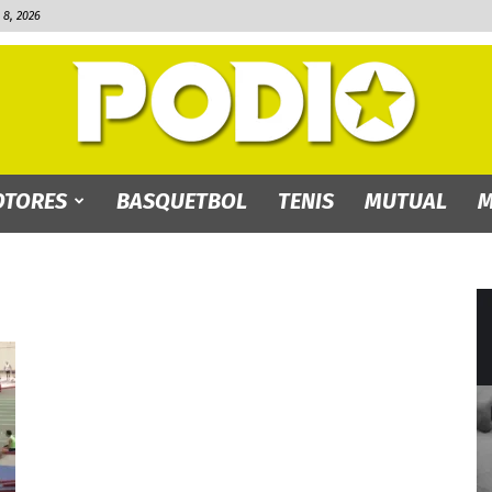
8, 2026
TORES
BASQUETBOL
TENIS
MUTUAL
M
PODIO.bo