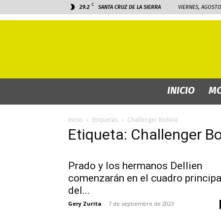
C
29.2
SANTA CRUZ DE LA SIERRA
VIERNES, AGOSTO 
INICIO
MO
Inicio
Etiquetas
Challenger Bolivia
Etiqueta: Challenger Bo
Prado y los hermanos Dellien
comenzarán en el cuadro principa
del...
Gery Zurita
-
7 de septiembre de 2023